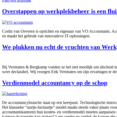
Plan een afspraak
Overstappen op werkplekbeheer is een flui
Corlin van Oeveren is oprichter en eigenaar van VO Accountants. Acco
en maakt het gebruik van innovatieve IT-oplossingen.
We plukken nu echt de vruchten van Wer
Bij Verstraten & Bergkamp vonden ze het niet moeilijk om afscheid 
weer declarabel. Wij vroegen Erik Verstraten om zijn ervaringen te 
Verdienmodel accountancy op de schop
De accountancybranche staat op een keerpunt. Technologische innovat
Het klassieke “uurtje-factuurtje”-model maakt steeds vaker plaats v
accountantskantoren hun kosten- en verdienmodel moeten aanpassen om
kantoor de transitie kan maken? Lees verder en ontdek de kansen die 