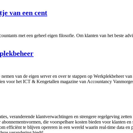
tje van een cent
untants met een geheel eigen filosofie. Om klanten van het beste advi
kplekbeheer
te nemen van de eigen server en over te stappen op Werkplekbeheer v
delen voor het ICT & Kengetallen magazine van Accountancy Vanmorgen! 
ies, veranderende klantverwachtingen en strengere regelgeving zetten 
oor abonnementsvormen, die voorspelbare kosten bieden voor klanten en 
 efficiënt te blijven opereren in een wereld waarin real-time data en
deze verandering biedt!