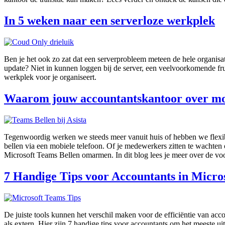
In 5 weken naar een serverloze werkplek
Ben je het ook zo zat dat een serverprobleem meteen de hele organisa
update? Niet in kunnen loggen bij de server, een veelvoorkomende frus
werkplek voor je organiseert.
Waarom jouw accountantskantoor over moe
Tegenwoordig werken we steeds meer vanuit huis of hebben we flexib
bellen via een mobiele telefoon. Of je medewerkers zitten te wachten
Microsoft Teams Bellen omarmen. In dit blog lees je meer over de vo
7 Handige Tips voor Accountants in Micro
De juiste tools kunnen het verschil maken voor de efficiëntie van ac
als extern. Hier zijn 7 handige tips voor accountants om het meeste ui