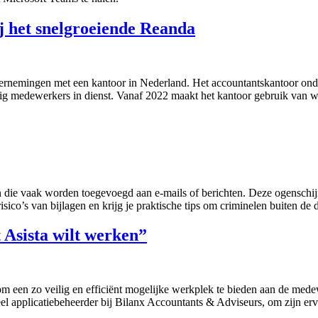
ij het snelgroeiende Reanda
dernemingen met een kantoor in Nederland. Het accountantskantoor onder
tig medewerkers in dienst. Vanaf 2022 maakt het kantoor gebruik van w
den die vaak worden toegevoegd aan e-mails of berichten. Deze ogenschi
risico’s van bijlagen en krijg je praktische tips om criminelen buiten de
t Asista wilt werken”
om een zo veilig en efficiënt mogelijke werkplek te bieden aan de medew
eel applicatiebeheerder bij Bilanx Accountants & Adviseurs, om zijn erv