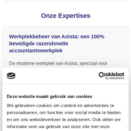
Onze Expertises
Werkplekbeheer van Asista: een 100%
beveiligde razendsnelle
accountantswerkplek
De moderne werkplek van Asista, speciaal voor
accountskantoren, beschikt over álles wat de
toekomstbestendige accountant nodig heeft. Maar dan
beter: zónder server, dus zónder vervelende
inlogproblemen of updates waardoor je niet kunt
Deze website maakt gebruik van cookies
werken op het moment dat jou dit past. Werk snel,
We gebruiken cookies om content en advertenties te
efficiënt, volledig hackerproof en maak gebruik van de
personaliseren, om functies voor social media te bieden
betrouwbare cloudoplossingen van Microsoft op een
en om ons websiteverkeer te analyseren. Ook delen we
100% veilig werkstation van Asista. Wij nemen je álles
informatie over uw gebruik van onze site met onze
uit handen. En als we zeggen álles, dan bedoelen we