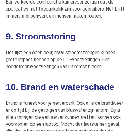
E
en verkeerde configuratie
kan ervoor zorgen dat
de
applicatie
s
niet toegankelijk
zijn
voor
gebruikers
.
Het blijft
immers mensenwerk en mensen maken fouten.
9. Stroomstoring
Het lijkt een open deur, maar s
troomstoring
en kunnen
grote impact hebben op de ICT-voorzieningen.
Een
n
oodstroomvoorzieningen
kan uitkomst bieden
.
10. Brand en waterschade
Brand is funest voor je serverpark. Ook al is de brandweer
er op tijd bij, de gevolgen van bluswater zijn enorm.
Bijna
alle storingen die een server kunnen treffen, kunnen ook
voorkomen op een laptop. Mocht dat laatste het geval