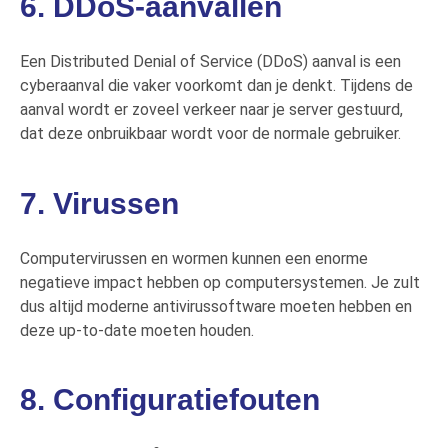
6. DDoS-aanvallen
Een Distributed
Denial
of
Service (DDoS) aanval
is een
cyberaanval
die vaker voorkomt dan je denkt. Tijdens de
aanval wordt er
zo
veel verkeer
naar je
server
gestuurd,
dat
deze onbruikbaar word
t
voor de normale gebruiker.
7. Virussen
Computerv
irussen en wormen
kunnen een enorme
negatieve impact hebben op computersystemen.
Je zult
dus altijd
m
oderne antivirussoftware
moeten hebben en
deze up-to-date
moeten houden
.
8. Configuratiefouten