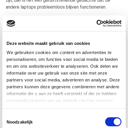
zijn, dan is het een geruststellende gedachte dat de
andere laptops probleemloos blijven functioneren.
In 6 stappen een
toekomstbestendig
accountantskantoor
Deze website maakt gebruik van cookies
We gebruiken cookies om content en advertenties te
personaliseren, om functies voor social media te bieden
Ben je bang dat de over
gang
van een eigen server naar de
en om ons websiteverkeer te analyseren. Ook delen we
cloud
onhaalbaar
is
voor jouw kantoor
?
Asista
bewijst het
informatie over uw gebruik van onze site met onze
tegendeel en
zorgt i
n 6 stappen
voor een
partners voor social media, adverteren en analyse. Deze
toekomstbestendig accountantskantoor
.
partners kunnen deze gegevens combineren met andere
informatie die u aan ze heeft verstrekt of die ze hebben
verzameld op basis van uw gebruik van hun services.
Toestemmingsselectie
Een toekomstbestendig
Noodzakelijk