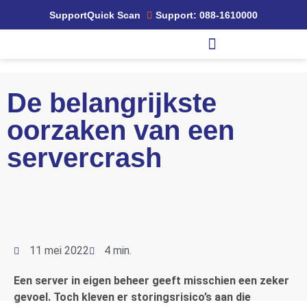
Support
Quick Scan
Support: 088-1610000
De belangrijkste
oorzaken van een
servercrash
11 mei 2022
4 min.
E
en
server in
eigen
beheer geeft misschien een zeker
gevoel.
Toch
kleven er storingsrisico
’
s aan die