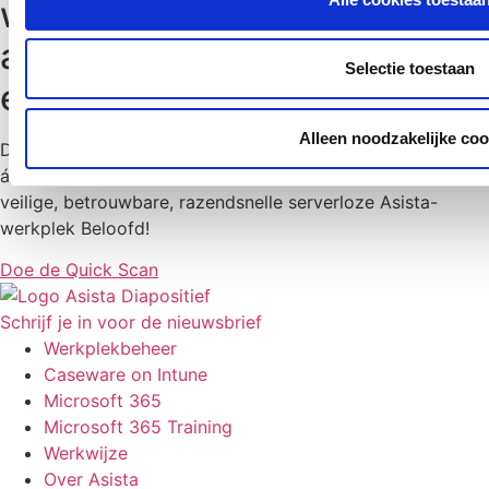
wanneer maak jij je
accountantskantoor nu eens
Selectie toestaan
écht toekomstbestendig?
Alleen noodzakelijke coo
Doe vandaag nog de Quick Scan en ontdek hoeveel je op
álle fronten wint door over te stappen naar de 100%
veilige, betrouwbare, razendsnelle serverloze Asista-
werkplek Beloofd!
Doe de Quick Scan
Schrijf je in voor de nieuwsbrief
Werkplekbeheer
Caseware on Intune
Microsoft 365
Microsoft 365 Training
Werkwijze
Over Asista