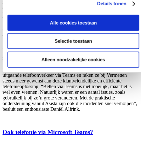
stellen en met collega’s goede afspraken te maken over het
Details tonen
doorschakelen.” Medewerkers worden gestimuleerd om de app
vooral ook uit te proberen. Hierdoor ontdekte het kantoor
bijvoorbeeld dat het 0800-nummer van de Belastingdienst niet
Alle cookies toestaan
bereikbaar was. “Dat was niet zo handig, maar je kunt niet alles
voorkomen”, illustreert Daniël. Gelukkig kon deze kinderziekte snel
verholpen worden.
Selectie toestaan
Daarnaast leefden er ook wel vragen over het bellen via Teams en
hoe het precies werkt. “Het was niet voor iedereen logisch om
zakelijk te bellen via een ander nummer. Maar of je nu via
Alleen noodzakelijke cookies
WhatsApp belt, via de Vialer app of de Teams App, qua gebruik
verschilt het niet zoveel.” Inmiddels loopt al het inkomende en
uitgaande telefoonverkeer via Teams en raken ze bij Vermetten
steeds meer gewenst aan deze klantvriendelijke en efficiënte
telefonieoplossing. “Bellen via Teams is niet moeilijk, maar het is
wel even wennen. Natuurlijk waren er een aantal issues, zoals
gebruikelijk bij zo’n grote veranderen. Met de praktische
ondersteuning vanuit Asista zijn ook die incidenten snel verholpen”,
besluit een enthousiaste Daniël Alfrink.
Ook telefonie via Microsoft Teams?