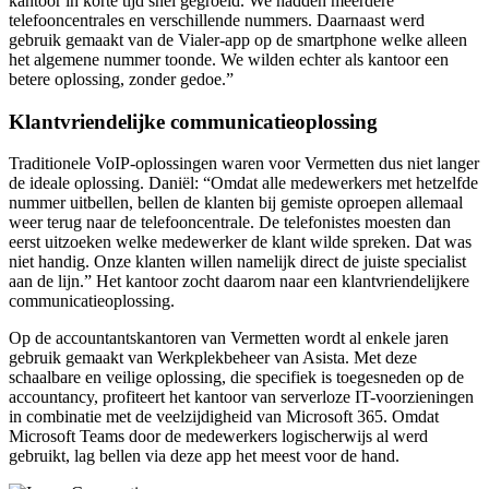
kantoor in korte tijd snel gegroeid. We hadden meerdere
telefooncentrales en verschillende nummers. Daarnaast werd
gebruik gemaakt van de Vialer-app op de smartphone welke alleen
het algemene nummer toonde. We wilden echter als kantoor een
betere oplossing, zonder gedoe.”
Klantvriendelijke communicatieoplossing
Traditionele VoIP-oplossingen waren voor Vermetten dus niet langer
de ideale oplossing. Daniël: “Omdat alle medewerkers met hetzelfde
nummer uitbellen, bellen de klanten bij gemiste oproepen allemaal
weer terug naar de telefooncentrale. De telefonistes moesten dan
eerst uitzoeken welke medewerker de klant wilde spreken. Dat was
niet handig. Onze klanten willen namelijk direct de juiste specialist
aan de lijn.” Het kantoor zocht daarom naar een klantvriendelijkere
communicatieoplossing.
Op de accountantskantoren van Vermetten wordt al enkele jaren
gebruik gemaakt van Werkplekbeheer van Asista. Met deze
schaalbare en veilige oplossing, die specifiek is toegesneden op de
accountancy, profiteert het kantoor van serverloze IT-voorzieningen
in combinatie met de veelzijdigheid van Microsoft 365. Omdat
Microsoft Teams door de medewerkers logischerwijs al werd
gebruikt, lag bellen via deze app het meest voor de hand.