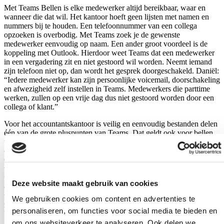
Met Teams Bellen is elke medewerker altijd bereikbaar, waar en
wanneer die dat wil. Het kantoor hoeft geen lijsten met namen en
nummers bij te houden. Een telefoonnummer van een collega
opzoeken is overbodig. Met Teams zoek je de gewenste
medewerker eenvoudig op naam. Een ander groot voordeel is de
koppeling met Outlook. Hierdoor weet Teams dat een medewerker
in een vergadering zit en niet gestoord wil worden. Neemt iemand
zijn telefoon niet op, dan wordt het gesprek doorgeschakeld. Daniël:
“Iedere medewerker kan zijn persoonlijke voicemail, doorschakeling
en afwezigheid zelf instellen in Teams. Medewerkers die parttime
werken, zullen op een vrije dag dus niet gestoord worden door een
collega of klant.”
Voor het accountantskantoor is veilig en eenvoudig bestanden delen
één van de grote pluspunten van Teams. Dat geldt ook voor bellen
via de app. Mobile Application Management stelt Vermetten in staat
om gevoelige kantoordata in zakelijke apps als bijvoorbeeld
Outlook, OneDrive en SharePoint te monitoren. Alle zakelijke data
wordt met behulp van beleid in Microsoft365 op de mobiele
telefoon veilig afgeschermd van alle persoonlijke apps en data die
Deze website maakt gebruik van cookies
op de mobiele telefoon staan. Gaat een medewerker uit dienst dan
wordt de Microsoft-licentie opgezegd en wissen we automatisch alle
We gebruiken cookies om content en advertenties te
zakelijke data van het toestel. Zo blijft de klantdata goed
personaliseren, om functies voor social media te bieden en
beschermd.
om ons websiteverkeer te analyseren. Ook delen we