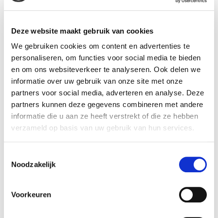
tools per functie, die goed samenwerken. Of zoals een
klant van ons laatst zei: “Mercedes maakt geen fietsen,
omdat Gazelle dat beter kan.” Laat specialisten doen
Deze website maakt gebruik van cookies
waar ze goed in zijn.
We gebruiken cookies om content en advertenties te
De belangrijkste vraag is eigenlijk: durf je eerlijk te kijken
personaliseren, om functies voor social media te bieden
naar je eigen IT-landschap? Niet alles hoeft morgen
en om ons websiteverkeer te analyseren. Ook delen we
anders, maar je moet wél weten waar je staat. De quick
informatie over uw gebruik van onze site met onze
scan van Asista helpt daarbij. Met deze vrijblijvende scan
partners voor social media, adverteren en analyse. Deze
snel je snel of jouw applicatielandschap geschikt is voor
partners kunnen deze gegevens combineren met andere
de overstap naar de serverloze werkplek van Asista: de
informatie die u aan ze heeft verstrekt of die ze hebben
veiligste werkplek voor de moderne accountant.
verzameld op basis van uw gebruik van hun services.
Vul de quick scan in >
Toestemmingsselectie
Noodzakelijk
Voorkeuren