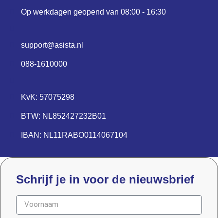
Op werkdagen geopend van 08:00 - 16:30
support@asista.nl
088-1610000
KvK: 57075298
BTW: NL852427232B01
IBAN: NL11RABO0114067104
Schrijf je in voor de nieuwsbrief