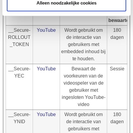
Alleen noodzakelijke cookies
Naam
Aanbieder
Doel
Maximale
bewaarterm
__Secure-
YouTube
Wordt gebruikt om
180
ROLLOUT
de interactie van
dagen
_TOKEN
gebruikers met
embedded inhoud bij
te houden.
__Secure-
YouTube
Bewaart de
Sessie
YEC
voorkeuren van de
videospeler van de
gebruiker met
ingesloten YouTube-
video
__Secure-
YouTube
Wordt gebruikt om
180
YNID
de interactie van
dagen
gebruikers met