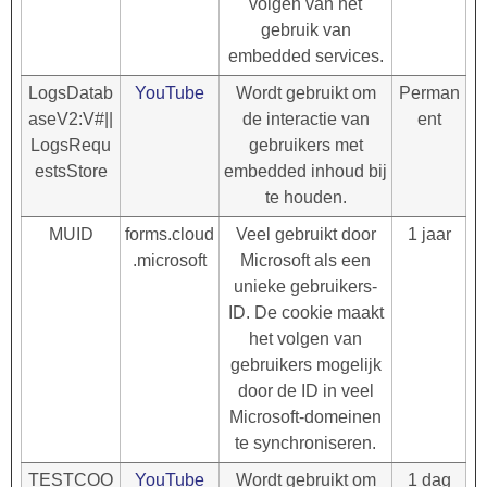
volgen van het
gebruik van
embedded services.
LogsDatab
YouTube
Wordt gebruikt om
Perman
aseV2:V#||
de interactie van
ent
LogsRequ
gebruikers met
estsStore
embedded inhoud bij
te houden.
MUID
forms.cloud
Veel gebruikt door
1 jaar
.microsoft
Microsoft als een
unieke gebruikers-
ID. De cookie maakt
het volgen van
gebruikers mogelijk
door de ID in veel
Microsoft-domeinen
te synchroniseren.
TESTCOO
YouTube
Wordt gebruikt om
1 dag