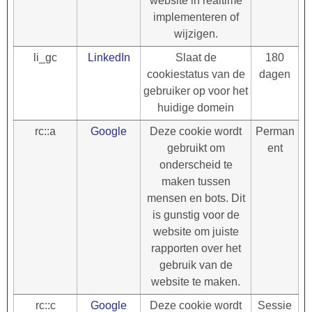
website in realtime
implementeren of
wijzigen.
li_gc
LinkedIn
Slaat de
180
cookiestatus van de
dagen
gebruiker op voor het
huidige domein
rc::a
Google
Deze cookie wordt
Perman
gebruikt om
ent
onderscheid te
maken tussen
mensen en bots. Dit
is gunstig voor de
website om juiste
rapporten over het
gebruik van de
website te maken.
rc::c
Google
Deze cookie wordt
Sessie