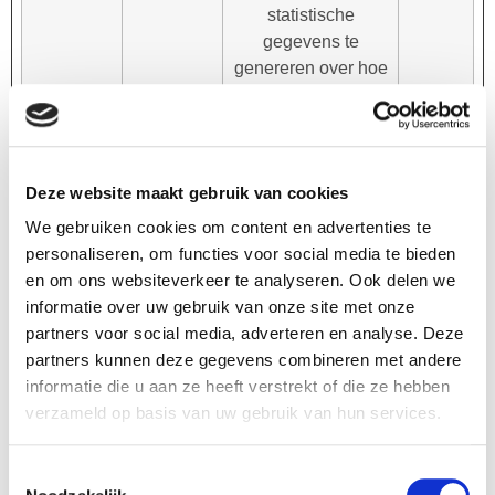
statistische
gegevens te
genereren over hoe
de bezoeker de
website gebruikt.
_ga_#
Google
Verzamelt gegevens
2 jaar
over het aantal keren
Deze website maakt gebruik van cookies
dat een gebruiker de
We gebruiken cookies om content en advertenties te
website heeft
personaliseren, om functies voor social media te bieden
bezocht, evenals
en om ons websiteverkeer te analyseren. Ook delen we
data voor het eerste
informatie over uw gebruik van onze site met onze
en meest recente
partners voor social media, adverteren en analyse. Deze
bezoek. Gebruikt
partners kunnen deze gegevens combineren met andere
door Google
informatie die u aan ze heeft verstrekt of die ze hebben
Analytics.
verzameld op basis van uw gebruik van hun services.
_gat
Google
Gebruikt door
1 dag
Google Analytics om
Toestemmingsselectie
verzoeksnelheid te