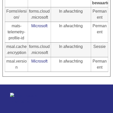
bewaarterm
FormsVersi
forms.cloud
In afwachting
Perman
on/
.microsoft
ent
mats-
Microsoft
In afwachting
Perman
telemetry-
ent
profile-id
msal.cache
forms.cloud
In afwachting
Sessie
.encryption
.microsoft
msal.versio
Microsoft
In afwachting
Perman
n
ent